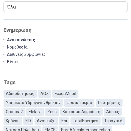
Ενημέρωση
Ανακοινώσεις
Νομοθεσία
Διεθνείς Συμφωνίες
Βίντεο
Tags
Αδειοδοτήσεις
ΑΟΖ
ExxonMobil
Υπηρεσία Υδρογονανθράκων
φυσικό αέριο
Γεωτρήσεις
Cronos-2
Elektra
Zeus
Κοίτασμα Αφροδίτη
Άδειες
Κρόνος
FID
Ανάπτυξη
Eni
TotalEnergies
Τεμάχιο 6
Νατάσα Πηλείδου
EMGF
EuroAfricaInterconnection