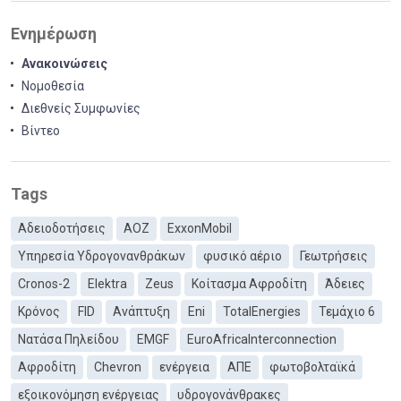
Ενημέρωση
Ανακοινώσεις
Νομοθεσία
Διεθνείς Συμφωνίες
Βίντεο
Tags
Αδειοδοτήσεις
ΑΟΖ
ExxonMobil
Υπηρεσία Υδρογονανθράκων
φυσικό αέριο
Γεωτρήσεις
Cronos-2
Elektra
Zeus
Κοίτασμα Αφροδίτη
Άδειες
Κρόνος
FID
Ανάπτυξη
Eni
TotalEnergies
Τεμάχιο 6
Νατάσα Πηλείδου
EMGF
EuroAfricaInterconnection
Αφροδίτη
Chevron
ενέργεια
ΑΠΕ
φωτοβολταϊκά
εξοικονόμηση ενέργειας
υδρογονάνθρακες