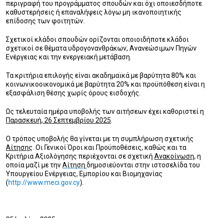
περιγραφή του προγράμματος σπουδών και όχι οποιεσδήποτε
καθυστερήσεις ή επαναλήψεις λόγω μη ικανοποιητικής
επίδοσης των φοιτητών.
Σχετικοί κλάδοι σπουδών ορίζονται οποιοιδήποτε κλάδοι
σχετικοί σε θέματα υδρογονανθράκων, Ανανεώσιμων Πηγών
Ενέργειας και την ενεργειακή μετάβαση.
Τα κριτήρια επιλογής είναι ακαδημαϊκά με βαρύτητα 80% και
κοινωνικοοικονομικά με βαρύτητα 20% και προϋπόθεση είναι η
εξασφάλιση θέσης χωρίς όρους εισδοχής.
Ως τελευταία ημέρα υποβολής των αιτήσεων έχει καθοριστεί η
Παρασκευή, 26 Σεπτεμβρίου 2025
.
Ο τρόπος υποβολής θα γίνεται με τη συμπλήρωση σχετικής
Αίτησης
. Οι Γενικοί Όροι και Προϋποθέσεις, καθώς και τα
Κριτήρια Αξιολόγησης περιέχονται σε σχετική
Ανακοίνωση
, η
οποία μαζί με την
Αίτηση
δημοσιεύονται στην ιστοσελίδα του
Υπουργείου Ενέργειας, Εμπορίου και Βιομηχανίας
(
http://www.meci.gov.cy
).