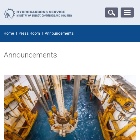
Home
|
Press Room
|
Announcements
Announcements