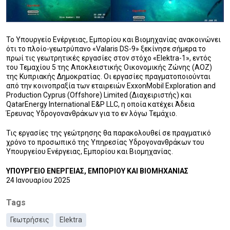
Το Υπουργείο Ενέργειας, Εμπορίου και Βιομηχανίας ανακοινώνει
ότι το πλοίο-γεωτρύπανο «Valaris DS-9» ξεκίνησε σήμερα το
πρωί τις γεωτρητικές εργασίες στον στόχο «Elektra-1», εντός
του Τεμαχίου 5 της Αποκλειστικής Οικονομικής Ζώνης (ΑΟΖ)
της Κυπριακής Δημοκρατίας. Οι εργασίες πραγματοποιούνται
από την κοινοπραξία των εταιρειών ExxonMobil Exploration and
Production Cyprus (Offshore) Limited (Διαχειριστής) και
QatarEnergy International E&P LLC, η οποία κατέχει Άδεια
Έρευνας Υδρογονανθράκων για το εν λόγω Τεμάχιο.
Τις εργασίες της γεώτρησης θα παρακολουθεί σε πραγματικό
χρόνο το προσωπικό της Υπηρεσίας Υδρογονανθράκων του
Υπουργείου Ενέργειας, Εμπορίου και Βιομηχανίας.
ΥΠΟΥΡΓΕΙΟ ΕΝΕΡΓΕΙΑΣ, ΕΜΠΟΡΙΟΥ ΚΑΙ ΒΙΟΜΗΧΑΝΙΑΣ
24 Ιανουαρίου 2025
Tags
Γεωτρήσεις
Elektra