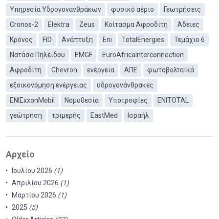
Υπηρεσία Υδρογονανθράκων
φυσικό αέριο
Γεωτρήσεις
Cronos-2
Elektra
Zeus
Κοίτασμα Αφροδίτη
Άδειες
Κρόνος
FID
Ανάπτυξη
Eni
TotalEnergies
Τεμάχιο 6
Νατάσα Πηλείδου
EMGF
EuroAfricaInterconnection
Αφροδίτη
Chevron
ενέργεια
ΑΠΕ
φωτοβολταϊκά
εξοικονόμηση ενέργειας
υδρογονάνθρακες
ΕΝΙExxonMobil
Νομοθεσία
Υποτροφίες
ENITOTAL
γεώτρηση
τριμερής
EastMed
Ισραήλ
Αρχείο
Ιουλίου 2026
(1)
Απριλίου 2026
(1)
Μαρτίου 2026
(1)
2025
(5)