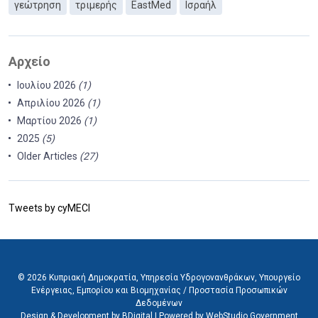
γεώτρηση
τριμερής
EastMed
Ισραήλ
Αρχείο
Ιουλίου 2026
(1)
Απριλίου 2026
(1)
Μαρτίου 2026
(1)
2025
(5)
Older Articles
(27)
Tweets by cyMECI
© 2026 Κυπριακή Δημοκρατία, Υπηρεσία Υδρογονανθράκων, Υπουργείο
Ενέργειας, Εμπορίου και Βιομηχανίας /
Προστασία Προσωπικών
Δεδομένων
Design & Development by BDigital
|
Powered by WebStudio Government