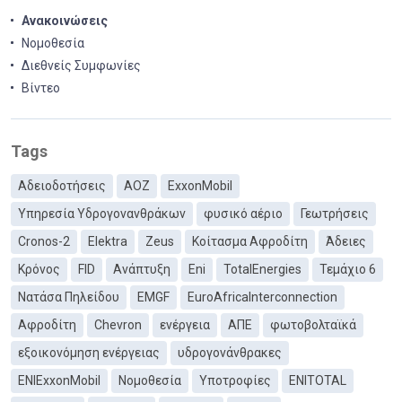
Ανακοινώσεις
Νομοθεσία
Διεθνείς Συμφωνίες
Βίντεο
Tags
Αδειοδοτήσεις
ΑΟΖ
ExxonMobil
Υπηρεσία Υδρογονανθράκων
φυσικό αέριο
Γεωτρήσεις
Cronos-2
Elektra
Zeus
Κοίτασμα Αφροδίτη
Άδειες
Κρόνος
FID
Ανάπτυξη
Eni
TotalEnergies
Τεμάχιο 6
Νατάσα Πηλείδου
EMGF
EuroAfricaInterconnection
Αφροδίτη
Chevron
ενέργεια
ΑΠΕ
φωτοβολταϊκά
εξοικονόμηση ενέργειας
υδρογονάνθρακες
ΕΝΙExxonMobil
Νομοθεσία
Υποτροφίες
ENITOTAL