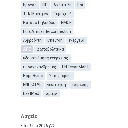
Κρόνος
FID
Ανάπτυξη
Eni
TotalEnergies
Τεμάχιο 6
Νατάσα Πηλείδου
EMGF
EuroAfricaInterconnection
Αφροδίτη
Chevron
ενέργεια
ΑΠΕ
φωτοβολταϊκά
εξοικονόμηση ενέργειας
υδρογονάνθρακες
ΕΝΙExxonMobil
Νομοθεσία
Υποτροφίες
ENITOTAL
γεώτρηση
τριμερής
EastMed
Ισραήλ
Αρχείο
Ιουλίου 2026
(1)