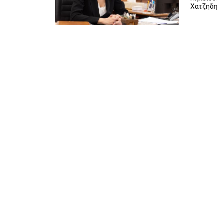
Χατζηδημ