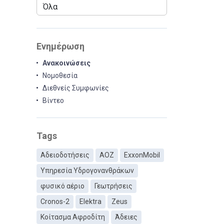
Ενημέρωση
Ανακοινώσεις
Νομοθεσία
Διεθνείς Συμφωνίες
Βίντεο
Tags
Αδειοδοτήσεις
ΑΟΖ
ExxonMobil
Υπηρεσία Υδρογονανθράκων
φυσικό αέριο
Γεωτρήσεις
Cronos-2
Elektra
Zeus
Κοίτασμα Αφροδίτη
Άδειες