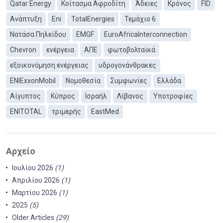
Qatar Energy
Κοίτασμα Αφροδίτη
Άδειες
Κρόνος
FID
Ανάπτυξη
Eni
TotalEnergies
Τεμάχιο 6
Νατάσα Πηλείδου
EMGF
EuroAfricaInterconnection
Chevron
ενέργεια
ΑΠΕ
φωτοβολταϊκά
εξοικονόμηση ενέργειας
υδρογονάνθρακες
ΕΝΙExxonMobil
Νομοθεσία
Συμφωνίες
Ελλάδα
Αίγυπτος
Κύπρος
Ισραήλ
Λίβανος
Υποτροφίες
ENITOTAL
τριμερής
EastMed
Αρχείο
Ιουλίου 2026
(1)
Απριλίου 2026
(1)
Μαρτίου 2026
(1)
2025
(5)
Older Articles
(29)