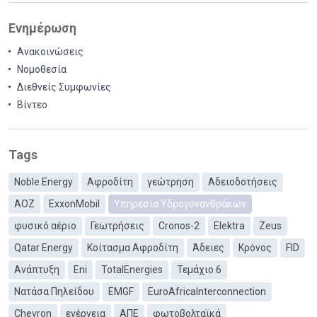
Ενημέρωση
Ανακοινώσεις
Νομοθεσία
Διεθνείς Συμφωνίες
Βίντεο
Tags
Noble Energy
Αφροδίτη
γεώτρηση
Αδειοδοτήσεις
ΑΟΖ
ExxonMobil
Υπηρεσία Υδρογονανθράκων
φυσικό αέριο
Γεωτρήσεις
Cronos-2
Elektra
Zeus
Qatar Energy
Κοίτασμα Αφροδίτη
Άδειες
Κρόνος
FID
Ανάπτυξη
Eni
TotalEnergies
Τεμάχιο 6
Νατάσα Πηλείδου
EMGF
EuroAfricaInterconnection
Chevron
ενέργεια
ΑΠΕ
φωτοβολταϊκά