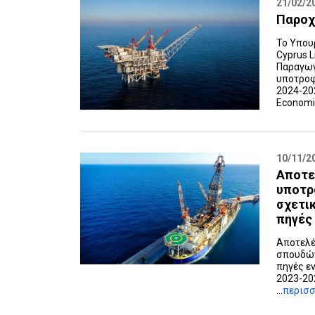
21/02/2
Παροχή
Το Υπουρ
Cyprus 
Παραγωγ
υποτροφ
2024-20
Economic
10/11/2
Αποτε
υποτρ
σχετι
πηγές 
Αποτελέ
σπουδών
πηγές εν
2023-20
...
περισ