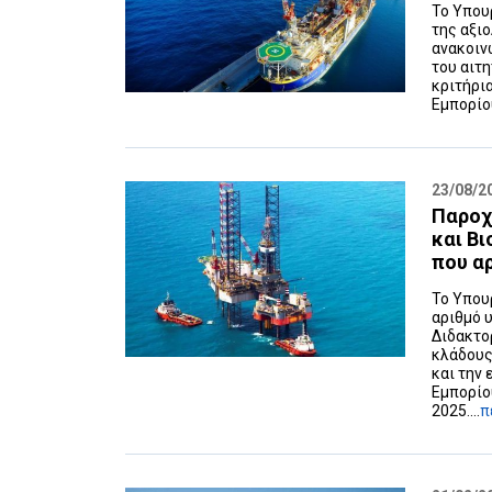
Το Υπου
της αξι
ανακοιν
του αιτη
κριτήρι
Εμπορίου
23/08/2
Παροχ
και Β
που α
Το Υπου
αριθμό 
Διδακτο
κλάδους
και την
Εμπορίου
2025....
π