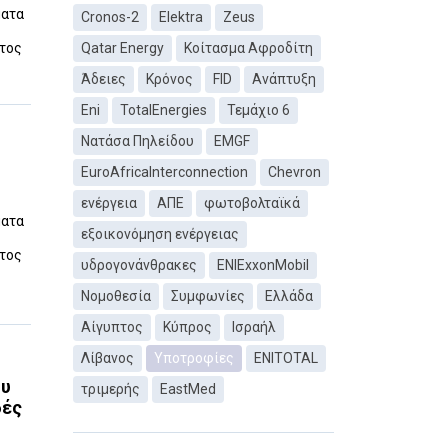
ματα
Cronos-2
Elektra
Zeus
έτος
Qatar Energy
Κοίτασμα Αφροδίτη
Άδειες
Κρόνος
FID
Ανάπτυξη
Eni
TotalEnergies
Τεμάχιο 6
Νατάσα Πηλείδου
EMGF
EuroAfricaInterconnection
Chevron
ενέργεια
ΑΠΕ
φωτοβολταϊκά
ματα
εξοικονόμηση ενέργειας
έτος
υδρογονάνθρακες
ΕΝΙExxonMobil
Νομοθεσία
Συμφωνίες
Ελλάδα
Αίγυπτος
Κύπρος
Ισραήλ
Λίβανος
Υποτροφίες
ENITOTAL
ου
τριμερής
EastMed
δές