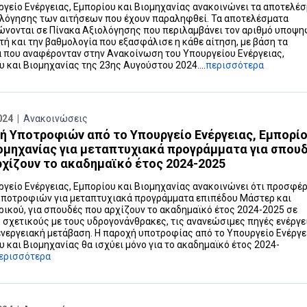
ργείο Ενέργειας, Εμπορίου και Βιομηχανίας ανακοινώνει τα αποτελέ
ολόγησης των αιτήσεων που έχουν παραληφθεί. Τα αποτελέσματα
ώνονται σε Πίνακα Αξιολόγησης που περιλαμβάνει τον αριθμό υποψη
τή και την βαθμολογία που εξασφάλισε η κάθε αίτηση, με βάση τα
α που αναφέρονταν στην Ανακοίνωση του Υπουργείου Ενέργειας,
 και Βιομηχανίας της 23ης Αυγούστου 2024....
περισσότερα
024 |
Ανακοινώσεις
ή Υποτροφιών από το Υπουργείο Ενέργειας, Εμπορί
ιομηχανίας για μεταπτυχιακά προγράμματα για σπου
ρχίζουν το ακαδημαϊκό έτος 2024-2025
ργείο Ενέργειας, Εμπορίου και Βιομηχανίας ανακοινώνει ότι προσφέρ
υποτροφιών για μεταπτυχιακά προγράμματα επιπέδου Μάστερ και
ρικού, για σπουδές που αρχίζουν το ακαδημαϊκό έτος 2024-2025 σε
 σχετικούς με τους υδρογονάνθρακες, τις ανανεώσιμες πηγές ενέργε
 ενεργειακή μετάβαση. Η παροχή υποτροφίας από το Υπουργείο Ενέργε
 και Βιομηχανίας θα ισχύει μόνο για το ακαδημαϊκό έτος 2024-
ερισσότερα