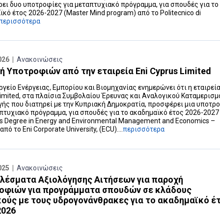
ει δυο υποτροφίες για μεταπτυχιακό πρόγραμμα, για σπουδές για το
κό έτος 2026-2027 (Master Mind program) από το Politecnico di
περισσότερα
026 |
Ανακοινώσεις
 Υποτροφιών από την εταιρεία Eni Cyprus Limited
γείο Ενέργειας, Εμπορίου και Βιομηχανίας ενημερώνει ότι η εταιρεία
Limited, στα πλαίσια Συμβολαίου Έρευνας και Αναλογικού Καταμερισμ
ής που διατηρεί με την Κυπριακή Δημοκρατία, προσφέρει μια υποτρ
απτυχιακό πρόγραμμα, για σπουδές για το ακαδημαϊκό έτος 2026-2027
´s Degree in Energy and Environmental Management and Economics –
πό το Εni Corporate University, (ECU)....
περισσότερα
025 |
Ανακοινώσεις
λέσματα Αξιολόγησης Αιτήσεων για παροχή
οφιών για προγράμματα σπουδών σε κλάδους
κούς με τους υδρογονάνθρακες για το ακαδημαϊκό έ
2026