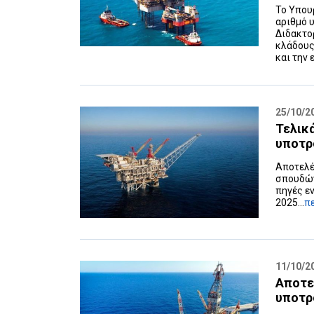
Το Υπου
αριθμό 
Διδακτο
κλάδους
και την 
25/10/2
Τελικ
υποτρ
Αποτελέ
σπουδών
πηγές εν
2025...
π
11/10/2
Αποτε
υποτρ