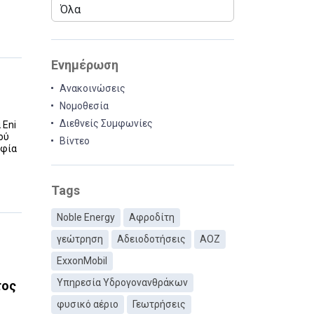
Ενημέρωση
Ανακοινώσεις
Νομοθεσία
Διεθνείς Συμφωνίες
 Eni
ού
Βίντεο
οφία
Tags
Noble Energy
Αφροδίτη
γεώτρηση
Αδειοδοτήσεις
ΑΟΖ
ExxonMobil
Υπηρεσία Υδρογονανθράκων
τος
φυσικό αέριο
Γεωτρήσεις