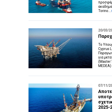
προσφέρ
ακαδημαϊ
Torino....
20/03/2
Παροχή
Το Υπουρ
Cyprus 
Παραγωγ
για μετ
(Master
MEDEA) α
07/11/2
Αποτε
υποτρ
σχετι
2025-