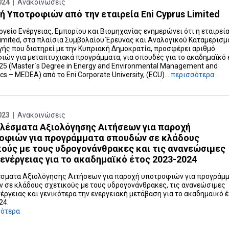
024 |
Ανακοινώσεις
 Υποτροφιών από την εταιρεία Eni Cyprus Limited
γείο Ενέργειας, Εμπορίου και Βιομηχανίας ενημερώνει ότι η εταιρεία
Limited, στα πλαίσια Συμβολαίου Έρευνας και Αναλογικού Καταμερισμ
ής που διατηρεί με την Κυπριακή Δημοκρατία, προσφέρει αριθμό
ιών για μεταπτυχιακά προγράμματα, για σπουδές για το ακαδημαϊκό 
25 (Master´s Degree in Energy and Environmental Management and
s – MEDEA) από το Εni Corporate University, (ECU)....
περισσότερα
023 |
Ανακοινώσεις
λέσματα Αξιολόγησης Αιτήσεων για παροχή
οφιών για προγράμματα σπουδών σε κλάδους
κούς με τους υδρογονάνθρακες και τις ανανεώσιμες
ενέργειας για το ακαδημαϊκό έτος 2023-2024
σματα Αξιολόγησης Αιτήσεων για παροχή υποτροφιών για προγράμ
 σε κλάδους σχετικούς με τους υδρογονάνθρακες, τις ανανεώσιμες
έργειας και γενικότερα την ενεργειακή μετάβαση για το ακαδημαϊκό 
24.
σότερα