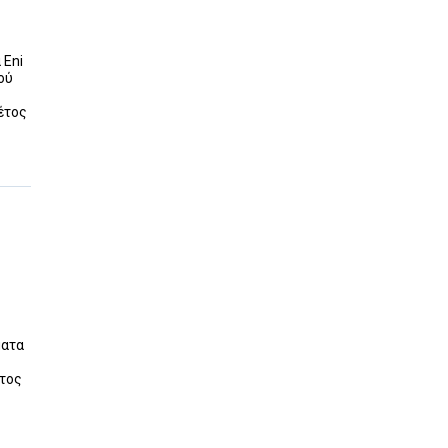
 Eni
ού
έτος
ματα
έτος