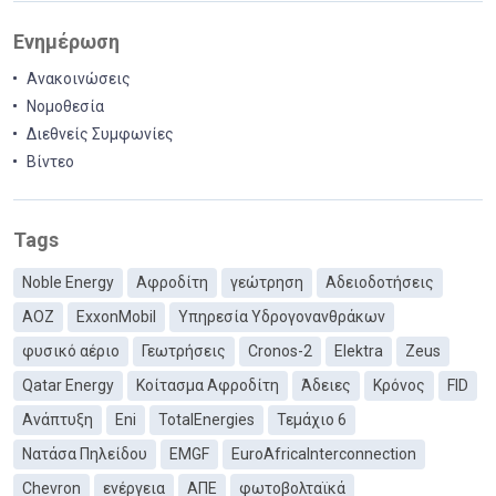
Ενημέρωση
Ανακοινώσεις
Νομοθεσία
Διεθνείς Συμφωνίες
Βίντεο
Tags
Noble Energy
Αφροδίτη
γεώτρηση
Αδειοδοτήσεις
ΑΟΖ
ExxonMobil
Υπηρεσία Υδρογονανθράκων
φυσικό αέριο
Γεωτρήσεις
Cronos-2
Elektra
Zeus
Qatar Energy
Κοίτασμα Αφροδίτη
Άδειες
Κρόνος
FID
Ανάπτυξη
Eni
TotalEnergies
Τεμάχιο 6
Νατάσα Πηλείδου
EMGF
EuroAfricaInterconnection
Chevron
ενέργεια
ΑΠΕ
φωτοβολταϊκά