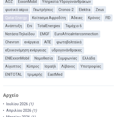
ΑΟΖ
ExxonMobil
Υπηρεσία Υδρογονανθράκων
φυσικό αέριο
Γεωτρήσεις
Cronos-2
Elektra
Zeus
Qatar Energy
Κοίτασμα Αφροδίτη
Άδειες
Κρόνος
FID
Ανάπτυξη
Eni
TotalEnergies
Τεμάχιο 6
Νατάσα Πηλείδου
EMGF
EuroAfricaInterconnection
Chevron
ενέργεια
ΑΠΕ
φωτοβολταϊκά
εξοικονόμηση ενέργειας
υδρογονάνθρακες
ΕΝΙExxonMobil
Νομοθεσία
Συμφωνίες
Ελλάδα
Αίγυπτος
Κύπρος
Ισραήλ
Λίβανος
Υποτροφίες
ENITOTAL
τριμερής
EastMed
Αρχείο
Ιουλίου 2026
(1)
Απριλίου 2026
(1)